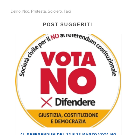
Delrio
Ncc
Protesta
Sciolero
Taxi
,
,
,
,
POST SUGGERITI
AL REFERENDUM DEL 22 E 23 MARZO VOTA NO