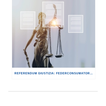
REFERENDUM GIUSTIZIA: FEDERCONSUMATORI ADERISCE AL FRONTE DEL NO.