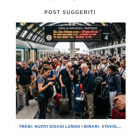
POST SUGGERITI
TRENI: NUOVI DISAGI LUNGO I BINARI. STAVOLTA SULLA LINEA AV ROMA-NAPOLI, CON RITARDI FINO A 180 MINUTI.