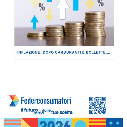
INFLAZIONE: DOPO CARBURANTI E BOLLETTE, GLI EFFETTI DEL CONFLITTO INIZIANO A FARSI SENTIRE SUI PREZZI.