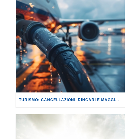
TURISMO: CANCELLAZIONI, RINCARI E MAGGIORAZIONI DI VOLI E PRENOTAZIONI.