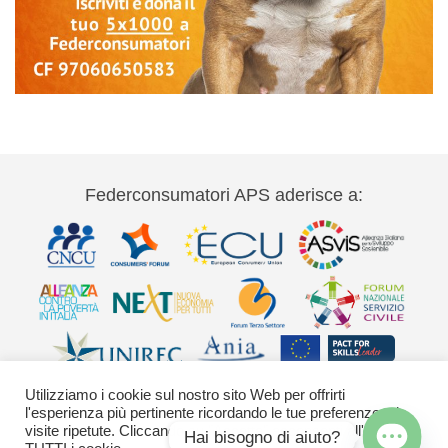
Federconsumatori APS aderisce a:
Utilizziamo i cookie sul nostro sito Web per offrirti
l'esperienza più pertinente ricordando le tue preferenze e le
visite ripetute. Cliccando su "Accetta" acconsenti all'uso di
Hai bisogno di aiuto?