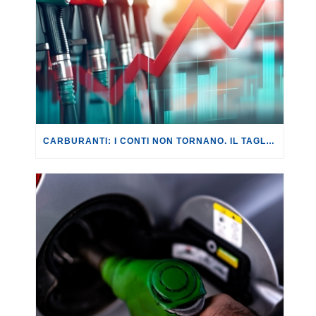
CARBURANTI: I CONTI NON TORNANO. IL TAGLIO DELLE ACCISE ANNULLATO DA AUMENTI FUORI LUOGO.