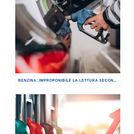
BENZINA: IMPROPONIBILE LA LETTURA SECONDO CUI PROROGARE IL TAGLIO DELLE ACCISE SIGNIFICA TASSARE TUTTI I CITTADINI.