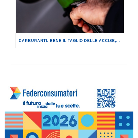
CARBURANTI: BENE IL TAGLIO DELLE ACCISE, CON UN RISPARMIO DI 14,60 EURO AD AUTOMOBILISTA IN 20 GIORNI. MA NON BASTA!