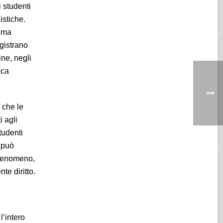
 studenti
istiche.
rima
egistrano
ine, negli
ica
 che le
i agli
tudenti
i può
l fenomeno,
te diritto.
l’intero