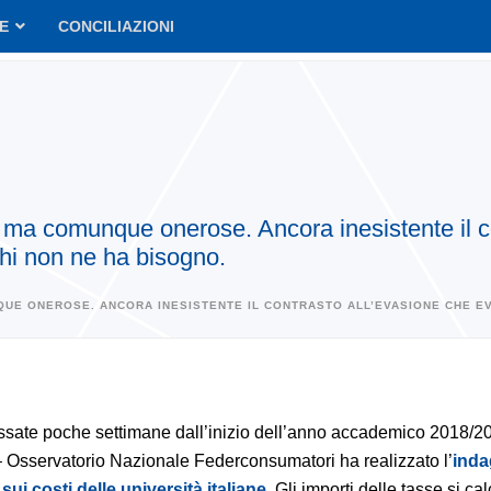
VE
CONCILIAZIONI
 ma comunque onerose. Ancora inesistente il con
i chi non ne ha bisogno.
QUE ONEROSE. ANCORA INESISTENTE IL CONTRASTO ALL’EVASIONE CHE EVI
sate poche settimane dall’inizio dell’anno accademico 2018/2
 – Osservatorio Nazionale Federconsumatori ha realizzato l’
inda
sui costi delle università italiane
. Gli importi delle tasse si ca