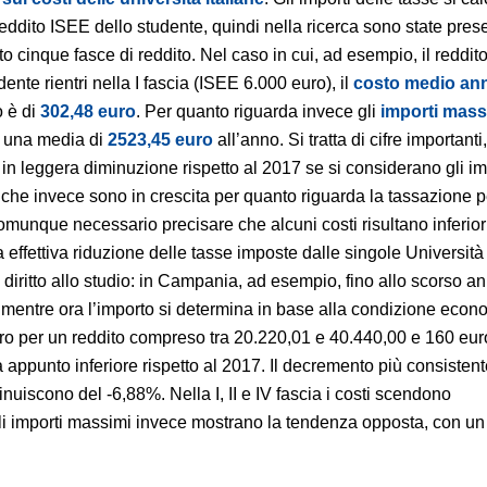
reddito ISEE dello studente, quindi nella ricerca sono state pre
to cinque fasce di reddito. Nel caso in cui, ad esempio, il reddito
dente rientri nella I fascia (ISEE 6.000 euro), il
costo medio an
o è di
302,48 euro
. Per quanto riguarda invece gli
importi mass
d una media di
2523,45 euro
all’anno. Si tratta di cifre importanti
 in leggera diminuzione rispetto al 2017 se si considerano gli im
 che invece sono in crescita per quanto riguarda la tassazione p
 è comunque necessario precisare che alcuni costi risultano inferiori
na effettiva riduzione delle tasse imposte dalle singole Universit
 diritto allo studio: in Campania, ad esempio, fino allo scorso a
 mentre ora l’importo si determina in base alla condizione econ
ro per un reddito compreso tra 20.220,01 e 40.440,00 e 160 euro 
ulta appunto inferiore rispetto al 2017. Il decremento più consistent
minuiscono del -6,88%. Nella I, II e IV fascia i costi scendono
Gli importi massimi invece mostrano la tendenza opposta, con u