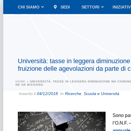
CHI SIAMO
SEDI
SETTORI
INIZIATI
Università: tasse in leggera diminuzione
fruizione delle agevolazioni da parte d
HOME
»
UNIVERSITÀ: TASSE IN LEGGERA DIMINUZIONE MA COMUN
NE HA BISOGNO.
Inserito il
04/12/2018
In
Ricerche
,
Scuola e Università
Sono pas
l’O.N.F.
annuale 