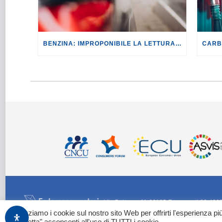
BENZINA: IMPROPONIBILE LA LETTURA SECONDO CUI PROROGARE IL TAGLIO DELLE ACCISE SIGNIFICA TASSARE TUTTI I CITTADINI.
Via Palestro 11 00185 Roma - tel 06 420
Utilizziamo i cookie sul nostro sito Web per offrirti l'esperienza p
Images by Freepik
o generate con Adobe Firefly / Nano Banana
"Accetta" acconsenti all'uso di TUTTI i cookie.