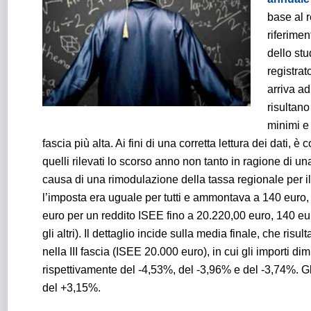
base al 
riferimen
dello stu
registrat
arriva a
risultano
minimi e
fascia più alta. Ai fini di una corretta lettura dei dati,
quelli rilevati lo scorso anno non tanto in ragione di u
causa di una rimodulazione della tassa regionale per il
l’imposta era uguale per tutti e ammontava a 140 euro,
euro per un reddito ISEE fino a 20.220,00 euro, 140 eu
gli altri). Il dettaglio incide sulla media finale, che ris
nella III fascia (ISEE 20.000 euro), in cui gli importi di
rispettivamente del -4,53%, del -3,96% e del -3,74%. 
del +3,15%.