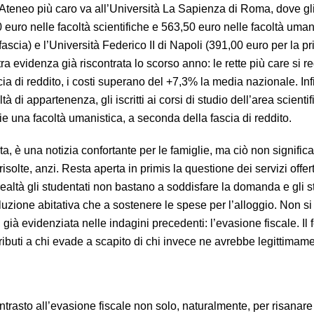
Ateneo più caro va all’Università La Sapienza di Roma, dove gli
 euro nelle facoltà scientifiche e 563,50 euro nelle facoltà uman
ascia) e l’Università Federico II di Napoli (391,00 euro per la p
tra evidenza già riscontrata lo scorso anno: le rette più care si r
a di reddito, i costi superano del +7,3% la media nazionale. Inf
à di appartenenza, gli iscritti ai corsi di studio dell’area scientif
lie una facoltà umanistica, a seconda della fascia di reddito.
, è una notizia confortante per le famiglie, ma ciò non significa
isolte, anzi. Resta aperta in primis la questione dei servizi offert
lte realtà gli studentati non bastano a soddisfare la domanda e gli s
oluzione abitativa che a sostenere le spese per l’alloggio. Non s
 già evidenziata nelle indagini precedenti: l’evasione fiscale. I
ributi a chi evade a scapito di chi invece ne avrebbe legittimamen
trasto all’evasione fiscale non solo, naturalmente, per risanare 