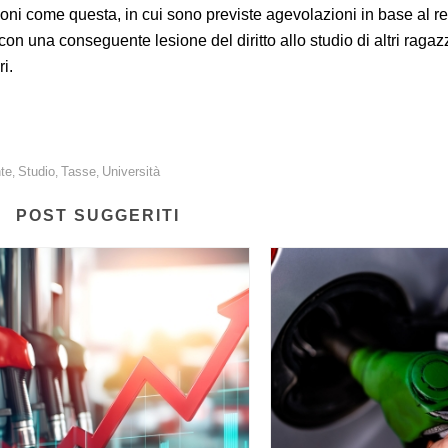
ni come questa, in cui sono previste agevolazioni in base al red
on una conseguente lesione del diritto allo studio di altri ragazz
ri.
te
Studio
Tasse
Università
,
,
,
POST SUGGERITI