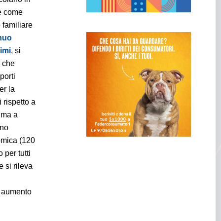
se come
 familiare
nuo
imi
, si
, che
porti
er la
 rispetto a
à ma a
nno
omica (120
per tutti
e si rileva
n aumento