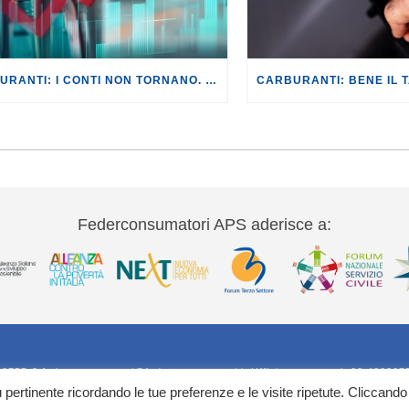
CARBURANTI: I CONTI NON TORNANO. IL TAGLIO DELLE ACCISE ANNULLATO DA AUMENTI FUORI LUOGO.
Federconsumatori APS aderisce a:
20755-9 federconsumatori@federconsumatori.it Ufficio stampa tel: 06 420207
iù pertinente ricordando le tue preferenze e le visite ripetute. Cliccando