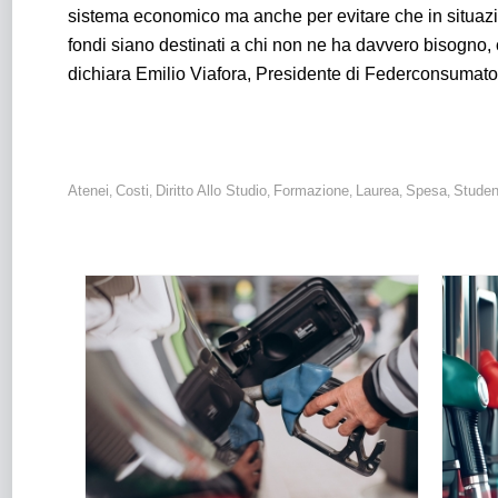
sistema economico ma anche per evitare che in situazio
fondi siano destinati a chi non ne ha davvero bisogno, c
dichiara Emilio Viafora, Presidente di Federconsumato
Atenei
Costi
Diritto Allo Studio
Formazione
Laurea
Spesa
Studen
,
,
,
,
,
,