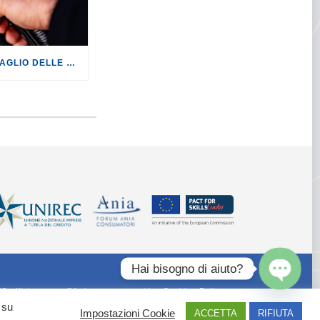
CARBURANTI: BENE IL TAGLIO DELLE ACCISE, CON UN RISPARMIO DI 14,60 EURO AD AUTOMOBILISTA IN 20 GIORNI. MA NON BASTA!
Hai bisogno di aiuto?
55 ufficiostampa@federconsumatori.it -
Cookies Policy
Open
 su
chaty
Impostazioni Cookie
ACCETTA
RIFIUTA