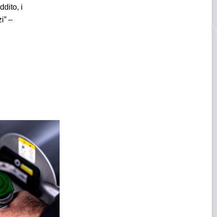
dito, i
i” –