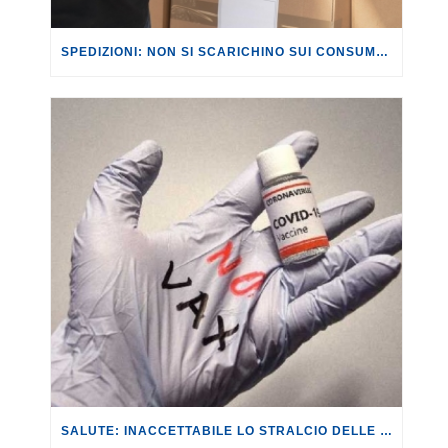
SPEDIZIONI: NON SI SCARICHINO SUI CONSUMATORI LE NUOVE TASSE SUI PACCHI EXTRA UE.
SALUTE: INACCETTABILE LO STRALCIO DELLE MULTE PER I NO VAX.