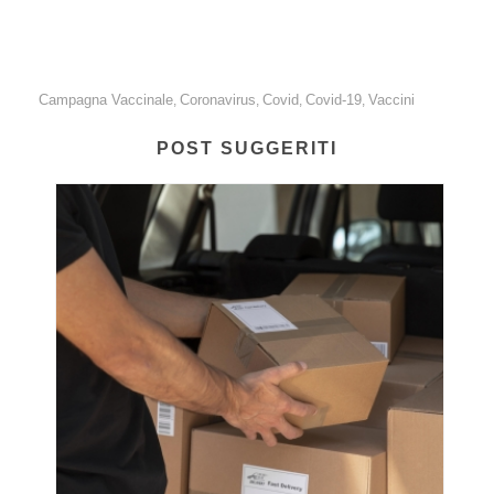
Campagna Vaccinale
Coronavirus
Covid
Covid-19
Vaccini
,
,
,
,
POST SUGGERITI