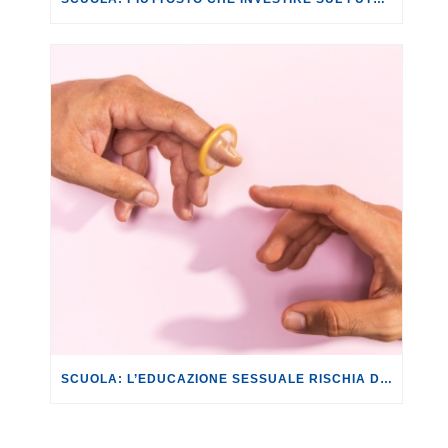
SCUOLA: L’EDUCAZIONE SESSUALE RISCHIA DI ESSERE TRASFORMATA IN PREVENZIONE ALL’INFERTILITÀ.