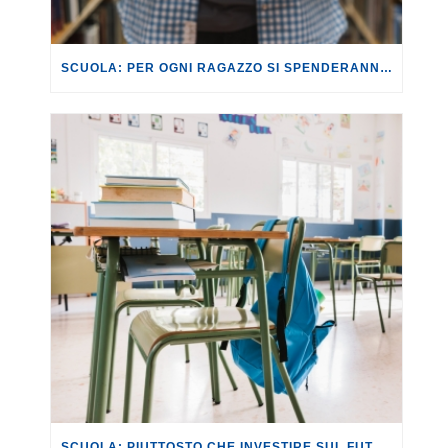
SCUOLA: PER OGNI RAGAZZO SI SPENDERANNO MEDIAMENTE 658,20 EURO PER IL CORREDO SCOLASTICO (+1,7% RISPETTO AL 2024) E 537,10 EURO PER I LIBRI (-9,2% RISPETTO AL 2024).
SCUOLA: PIUTTOSTO CHE INVESTIRE SUL FUTURO DEGLI STUDENTI IL GOVERNO PREFERISCE RISPOLVERARE PROGRAMMI SCOLASTICI ANACRONISTICI E DANNOSI.