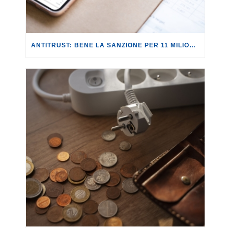
ANTITRUST: BENE LA SANZIONE PER 11 MILIONI A REVOLUT PER PUBBLICITÀ INGANNEVOLE.