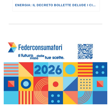
ENERGIA: IL DECRETO BOLLETTE DELUDE I CITTADINI, ANCHE NELLA SUA CONVERSIONE IN LEGGE.