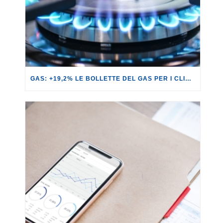
GAS: +19,2% LE BOLLETTE DEL GAS PER I CLIENTI IN SERVIZIO DI VULNERABILITÀ.