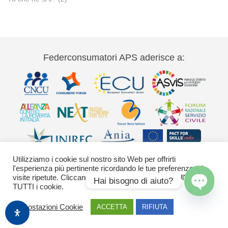
Federconsumatori APS aderisce a:
Utilizziamo i cookie sul nostro sito Web per offrirti
l'esperienza più pertinente ricordando le tue preferenze e le
visite ripetute. Cliccando su "Accetta" acconsenti all'uso di
Hai bisogno di aiuto?
TUTTI i cookie.
Via Palestro 11 00185 Roma - tel 06
Open
chaty
Impostazioni Cookie
ACCETTA
RIFIUTA
42020755-9 federconsumatori@federconsumatori.it Ufficio stampa tel: 06
42020755 ufficiostampa@federconsumatori.it -
Cookies Policy
Images by Freepik
o generate con Adobe Firefly / Nano Banana