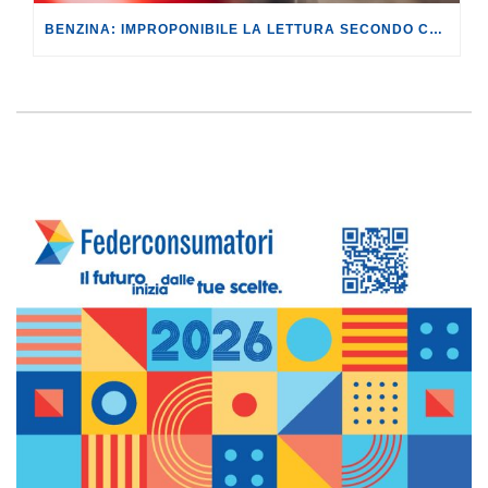
BENZINA: IMPROPONIBILE LA LETTURA SECONDO CUI PROROGARE IL TAGLIO DELLE ACCISE SIGNIFICA TASSARE TUTTI I CITTADINI.