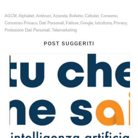
AGCM
Alphabet
Antitrust
Azienda
Bollette
Cellulari
Consensi
,
,
,
,
,
,
,
Consenso Privacu
Dati Personali
Fatture
Google
Istruttoria
Privacy
,
,
,
,
,
,
Protezione Dati Personali
Telemarketing
,
POST SUGGERITI