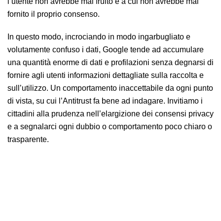
l’utente non avrebbe mai fruito e a cui non avrebbe mai
fornito il proprio consenso.
In questo modo, incrociando in modo ingarbugliato e
volutamente confuso i dati, Google tende ad accumulare
una quantità enorme di dati e profilazioni senza degnarsi di
fornire agli utenti informazioni dettagliate sulla raccolta e
sull’utilizzo. Un comportamento inaccettabile da ogni punto
di vista, su cui l’Antitrust fa bene ad indagare. Invitiamo i
cittadini alla prudenza nell’elargizione dei consensi privacy
e a segnalarci ogni dubbio o comportamento poco chiaro o
trasparente.
Antitrust: bene l’istruttoria nei confronti di Google e delle
informazioni poco chiare sul consenso incrociato all’utilizzo dei
dati personali. Invitiamo i cittadini a fare attenzione e a segnalarci
comportamenti ambigui.