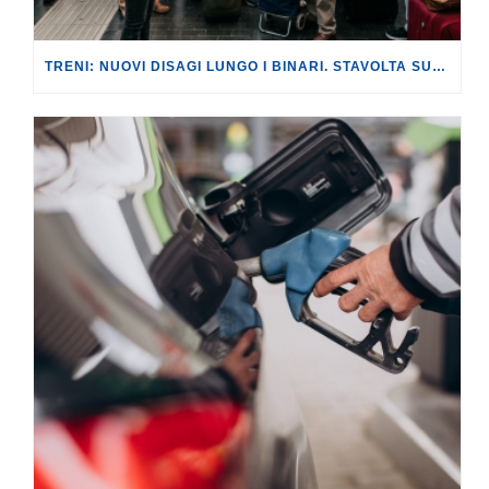
TRENI: NUOVI DISAGI LUNGO I BINARI. STAVOLTA SULLA LINEA AV ROMA-NAPOLI, CON RITARDI FINO A 180 MINUTI.