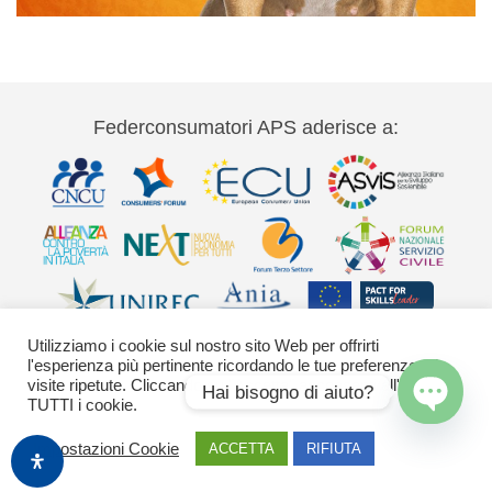
Federconsumatori APS aderisce a:
Utilizziamo i cookie sul nostro sito Web per offrirti
l'esperienza più pertinente ricordando le tue preferenze e le
visite ripetute. Cliccando su "Accetta" acconsenti all'uso di
Hai bisogno di aiuto?
TUTTI i cookie.
Via Palestro 11 00185 Roma - tel 06
Open
Impostazioni Cookie
chaty
ACCETTA
RIFIUTA
42020755-9 federconsumatori@federconsumatori.it Ufficio stampa tel: 06
42020755 ufficiostampa@federconsumatori.it -
Cookies Policy
Images by Freepik
o generate con Adobe Firefly / Nano Banana