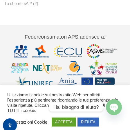
Tu che ne sAI?
(2)
Federconsumatori APS aderisce a:
Utilizziamo i cookie sul nostro sito Web per offrirti
l'esperienza più pertinente ricordando le tue preferenze e le
visite ripetute. Cliccando su "Accetta" acconsenti all'uso di
Hai bisogno di aiuto?
TUTTI i cookie.
Via Palestro 11 00185 Roma - tel 06
Open
Impostazioni Cookie
ACCETTA
RIFIUTA
42020755-9 federconsumatori@federconsumatori.it Ufficio stampa tel: 06
chaty
42020755 ufficiostampa@federconsumatori.it -
Cookies Policy