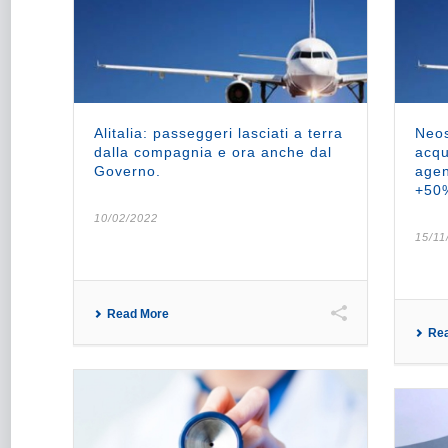
Alitalia: passeggeri lasciati a terra
Neos
dalla compagnia e ora anche dal
acqui
Governo.
agen
+50
10/02/2022
15/11
Read More
Re