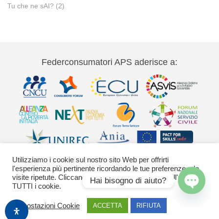
Tu che ne sAI?
(2)
Federconsumatori APS aderisce a:
Utilizziamo i cookie sul nostro sito Web per offrirti
l'esperienza più pertinente ricordando le tue preferenze e le
visite ripetute. Cliccando su "Accetta" acconsenti all'uso di
Hai bisogno di aiuto?
TUTTI i cookie.
Via Palestro 11 00185 Roma - tel 06
Open
Impostazioni Cookie
ACCETTA
RIFIUTA
42020755-9 federconsumatori@federconsumatori.it Ufficio stampa tel: 06
chaty
42020755 ufficiostampa@federconsumatori.it -
Cookies Policy