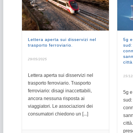
Lettera aperta sui disservizi nel
5g e
trasporto ferroviario.
sud:
conn
sann
29/05/2025
città
Lettera aperta sui disservizi nel
15/12
trasporto ferroviario. Trasporto
ferroviario: disagi inaccettabili,
5g e 
ancora nessuna risposta ai
sud: 
viaggiatori. Le associazioni dei
conn
consumatori chiedono un [...]
sann
città
prese