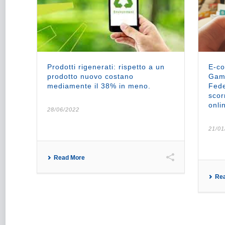
Prodotti rigenerati: rispetto a un
E-c
prodotto nuovo costano
Game
mediamente il 38% in meno.
Fede
scor
onli
28/06/2022
21/01
Read More
Re