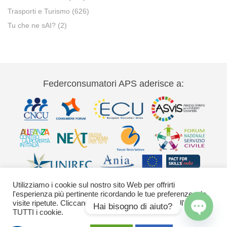
Trasporti e Turismo
(626)
Tu che ne sAI?
(2)
Federconsumatori APS aderisce a:
Utilizziamo i cookie sul nostro sito Web per offrirti
l'esperienza più pertinente ricordando le tue preferenze e le
visite ripetute. Cliccando su "Accetta" acconsenti all'uso di
Hai bisogno di aiuto?
TUTTI i cookie.
Via Palestro 11 00185 Roma - tel 06
Open