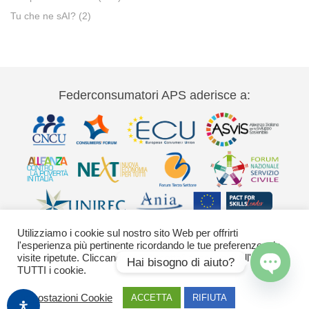
Tu che ne sAI?
(2)
Federconsumatori APS aderisce a:
Utilizziamo i cookie sul nostro sito Web per offrirti
l'esperienza più pertinente ricordando le tue preferenze e le
visite ripetute. Cliccando su "Accetta" acconsenti all'uso di
Hai bisogno di aiuto?
TUTTI i cookie.
Via Palestro 11 00185 Roma - tel 06
Open
chaty
Impostazioni Cookie
ACCETTA
RIFIUTA
42020755-9 federconsumatori@federconsumatori.it Ufficio stampa tel: 06
42020755 ufficiostampa@federconsumatori.it -
Cookies Policy