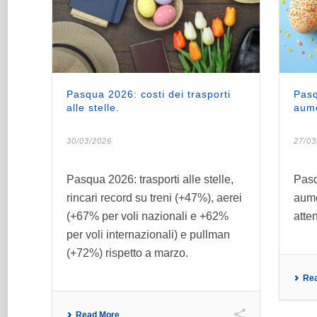
Pasqua 2026: costi dei trasporti
Pasq
alle stelle.
aume
30/03/2026
27/03
Pasqua 2026: trasporti alle stelle,
Pasqu
rincari record su treni (+47%), aerei
aume
(+67% per voli nazionali e +62%
atten
per voli internazionali) e pullman
(+72%) rispetto a marzo.
Re
Read More