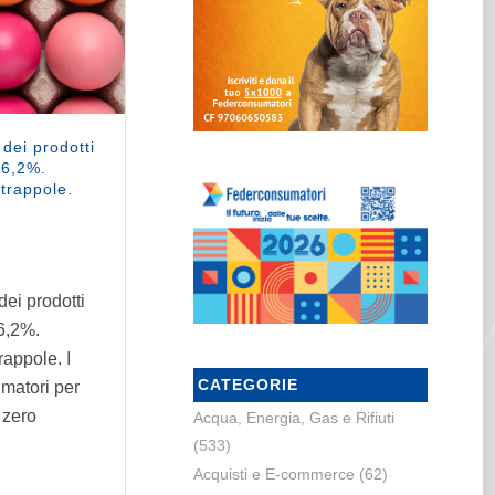
dei prodotti
+6,2%.
 trappole.
dei prodotti
6,2%.
rappole. I
CATEGORIE
matori per
 zero
Acqua, Energia, Gas e Rifiuti
(533)
Acquisti e E-commerce
(62)