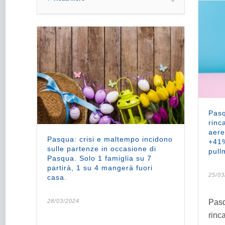
Pasq
rinc
aere
Pasqua: crisi e maltempo incidono
+41%
sulle partenze in occasione di
pull
Pasqua. Solo 1 famiglia su 7
partirà, 1 su 4 mangerà fuori
25/03
casa.
28/03/2024
Pasq
rinc