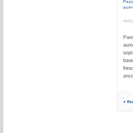
Pasq
aum
06/03
Pasqu
aume
sopra
base
fres
ancor
Re