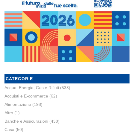
CATEGORIE
Acqua, Energia, Gas e Rifiuti
(533)
Acquisti e E-commerce
(62)
Alimentazione
(198)
Altro
(1)
Banche e Assicurazioni
(438)
Casa
(50)