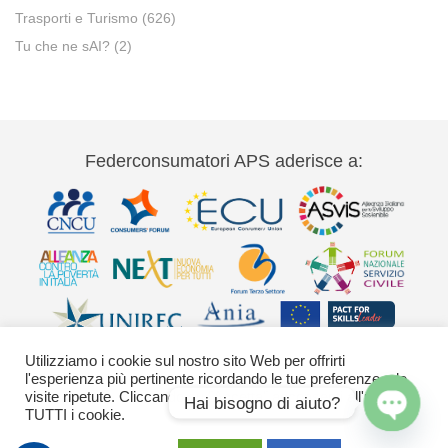
Trasporti e Turismo
(626)
Tu che ne sAI?
(2)
Federconsumatori APS aderisce a:
Utilizziamo i cookie sul nostro sito Web per offrirti
l'esperienza più pertinente ricordando le tue preferenze e le
visite ripetute. Cliccando su "Accetta" acconsenti all'uso di
Hai bisogno di aiuto?
TUTTI i cookie.
Via Palestro 11 00185 Roma - tel 06
Open