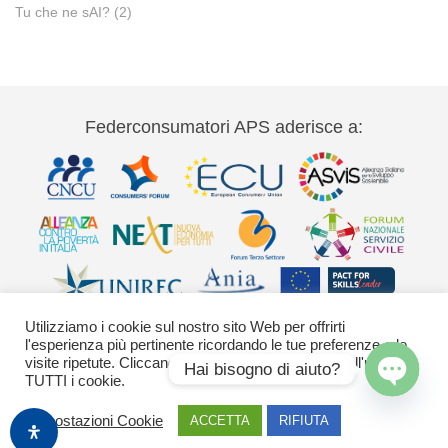
Tu che ne sAI?
(2)
Federconsumatori APS aderisce a:
Utilizziamo i cookie sul nostro sito Web per offrirti
l'esperienza più pertinente ricordando le tue preferenze e le
visite ripetute. Cliccando su "Accetta" acconsenti all'uso di
Hai bisogno di aiuto?
TUTTI i cookie.
Via Palestro 11 00185 Roma - tel 06
Open
Impostazioni Cookie
ACCETTA
RIFIUTA
42020755-9 federconsumatori@federconsumatori.it Ufficio stampa tel: 06
chaty
42020755 ufficiostampa@federconsumatori.it -
Cookies Policy