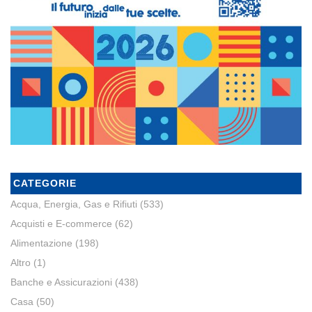
CATEGORIE
Acqua, Energia, Gas e Rifiuti
(533)
Acquisti e E-commerce
(62)
Alimentazione
(198)
Altro
(1)
Banche e Assicurazioni
(438)
Casa
(50)