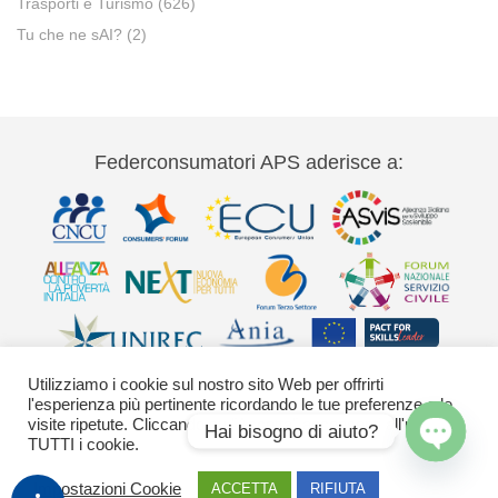
Trasporti e Turismo
(626)
Tu che ne sAI?
(2)
Federconsumatori APS aderisce a:
Utilizziamo i cookie sul nostro sito Web per offrirti
l'esperienza più pertinente ricordando le tue preferenze e le
visite ripetute. Cliccando su "Accetta" acconsenti all'uso di
Hai bisogno di aiuto?
TUTTI i cookie.
Via Palestro 11 00185 Roma - tel 06
Open
Impostazioni Cookie
ACCETTA
RIFIUTA
42020755-9 federconsumatori@federconsumatori.it Ufficio stampa tel: 06
chaty