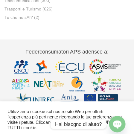
Telecomunicazioni
(300)
Trasporti e Turismo
(626)
Tu che ne sAI?
(2)
Federconsumatori APS aderisce a:
Utilizziamo i cookie sul nostro sito Web per offrirti
l'esperienza più pertinente ricordando le tue preferenze e le
visite ripetute. Cliccando su "Accetta" acconsenti all'uso di
Hai bisogno di aiuto?
TUTTI i cookie.
Via Palestro 11 00185 Roma - tel 06