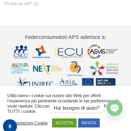
Tu che ne sAI?
(2)
Federconsumatori APS aderisce a:
Utilizziamo i cookie sul nostro sito Web per offrirti
l'esperienza più pertinente ricordando le tue preferenze e le
visite ripetute. Cliccando su "Accetta" acconsenti all'uso di
Hai bisogno di aiuto?
TUTTI i cookie.
Via Palestro 11 00185 Roma - tel 06
Open
Impostazioni Cookie
ACCETTA
RIFIUTA
42020755-9 federconsumatori@federconsumatori.it Ufficio stampa tel: 06
chaty
42020755 ufficiostampa@federconsumatori.it -
Cookies Policy