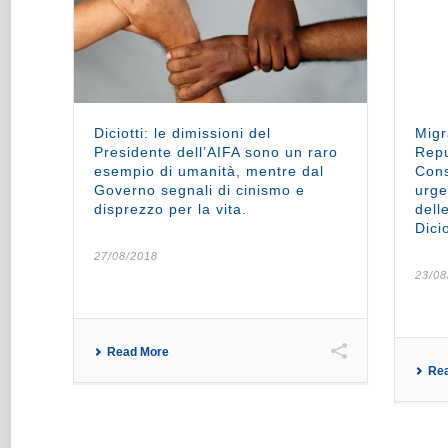
Diciotti: le dimissioni del
Migr
Presidente dell’AIFA sono un raro
Repu
esempio di umanità, mentre dal
Cons
Governo segnali di cinismo e
urge
disprezzo per la vita.
dell
Dicio
27/08/2018
23/08
Read More
Re