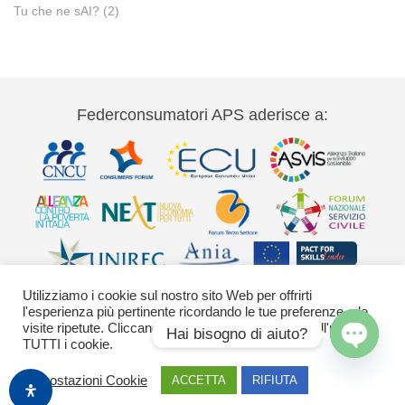
Tu che ne sAI?
(2)
Federconsumatori APS aderisce a:
Utilizziamo i cookie sul nostro sito Web per offrirti
l'esperienza più pertinente ricordando le tue preferenze e le
visite ripetute. Cliccando su "Accetta" acconsenti all'uso di
Hai bisogno di aiuto?
TUTTI i cookie.
Via Palestro 11 00185 Roma - tel 06
Open
Impostazioni Cookie
ACCETTA
RIFIUTA
42020755-9 federconsumatori@federconsumatori.it Ufficio stampa tel: 06
chaty
42020755 ufficiostampa@federconsumatori.it -
Cookies Policy