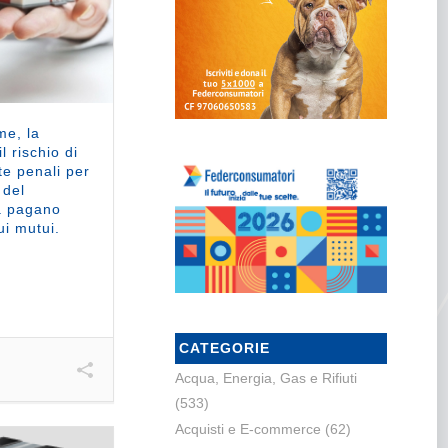
me, la
l rischio di
te penali per
 del
à pagano
i mutui.
CATEGORIE
Acqua, Energia, Gas e Rifiuti
(533)
Acquisti e E-commerce
(62)