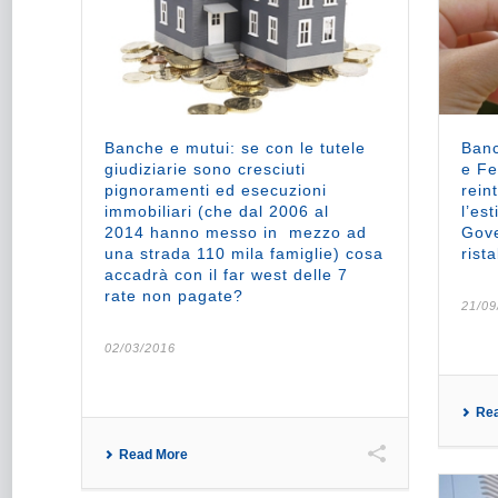
Banche e mutui: se con le tutele
Banc
giudiziarie sono cresciuti
e Fe
pignoramenti ed esecuzioni
rein
immobiliari (che dal 2006 al
l’es
2014 hanno messo in mezzo ad
Gove
una strada 110 mila famiglie) cosa
rista
accadrà con il far west delle 7
rate non pagate?
21/09
02/03/2016
Re
Read More