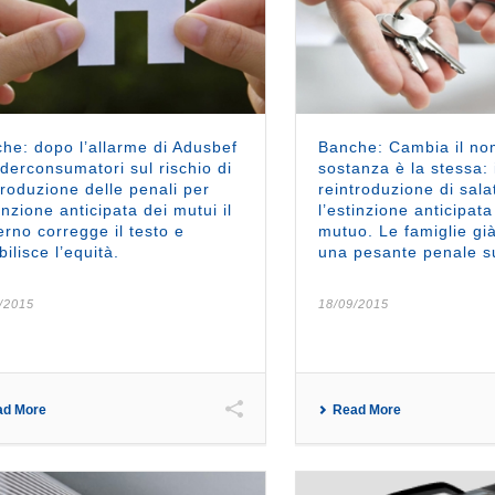
he: dopo l’allarme di Adusbef
Banche: Cambia il no
derconsumatori sul rischio di
sostanza è la stessa: i
troduzione delle penali per
reintroduzione di sala
tinzione anticipata dei mutui il
l’estinzione anticipata
rno corregge il testo e
mutuo. Le famiglie gi
bilisce l’equità.
una pesante penale su
/2015
18/09/2015
ad More
Read More