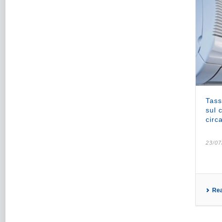
Tass
sul 
circ
23/07
Re