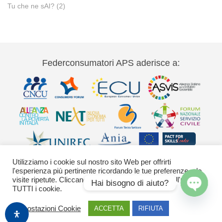
Tu che ne sAI?
(2)
Federconsumatori APS aderisce a:
Utilizziamo i cookie sul nostro sito Web per offrirti
l'esperienza più pertinente ricordando le tue preferenze e le
visite ripetute. Cliccando su "Accetta" acconsenti all'uso di
Hai bisogno di aiuto?
TUTTI i cookie.
Via Palestro 11 00185 Roma - tel 06
Open
Impostazioni Cookie
ACCETTA
RIFIUTA
42020755-9 federconsumatori@federconsumatori.it Ufficio stampa tel: 06
chaty
42020755 ufficiostampa@federconsumatori.it -
Cookies Policy