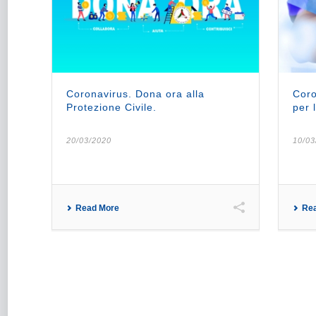
Coronavirus. Dona ora alla
Coro
Protezione Civile.
per 
20/03/2020
10/03
Read More
Re