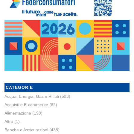
CATEGORIE
Acqua, Energia, Gas e Rifiuti
(533)
Acquisti e E-commerce
(62)
Alimentazione
(198)
Altro
(1)
Banche e Assicurazioni
(438)