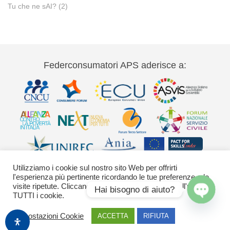
Tu che ne sAI?
(2)
Federconsumatori APS aderisce a:
Utilizziamo i cookie sul nostro sito Web per offrirti
l'esperienza più pertinente ricordando le tue preferenze e le
visite ripetute. Cliccando su "Accetta" acconsenti all'uso di
Hai bisogno di aiuto?
TUTTI i cookie.
Via Palestro 11 00185 Roma - tel 06
Open
Impostazioni Cookie
ACCETTA
RIFIUTA
42020755-9 federconsumatori@federconsumatori.it Ufficio stampa tel: 06
chaty
42020755 ufficiostampa@federconsumatori.it -
Cookies Policy