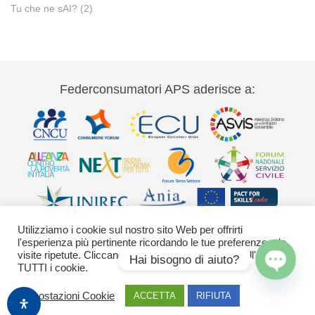
Tu che ne sAI?
(2)
Federconsumatori APS aderisce a:
Utilizziamo i cookie sul nostro sito Web per offrirti
l'esperienza più pertinente ricordando le tue preferenze e le
visite ripetute. Cliccando su "Accetta" acconsenti all'uso di
Hai bisogno di aiuto?
TUTTI i cookie.
Via Palestro 11 00185 Roma - tel 06
Open
Impostazioni Cookie
ACCETTA
RIFIUTA
42020755-9 federconsumatori@federconsumatori.it Ufficio stampa tel: 06
chaty
42020755 ufficiostampa@federconsumatori.it -
Cookies Policy