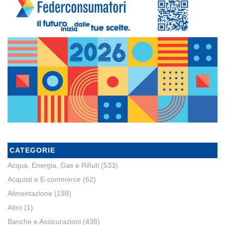
CATEGORIE
Acqua, Energia, Gas e Rifiuti
(533)
Acquisti e E-commerce
(62)
Alimentazione
(198)
Altro
(1)
Banche e Assicurazioni
(438)