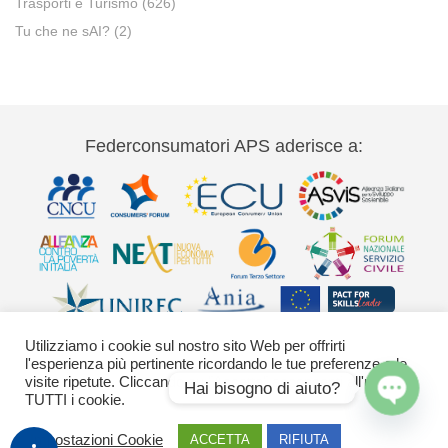
Trasporti e Turismo
(626)
Tu che ne sAI?
(2)
Federconsumatori APS aderisce a:
Utilizziamo i cookie sul nostro sito Web per offrirti
l'esperienza più pertinente ricordando le tue preferenze e le
visite ripetute. Cliccando su "Accetta" acconsenti all'uso di
Hai bisogno di aiuto?
TUTTI i cookie.
Via Palestro 11 00185 Roma - tel 06
Open
Impostazioni Cookie
ACCETTA
RIFIUTA
42020755-9 federconsumatori@federconsumatori.it Ufficio stampa tel: 06
chaty