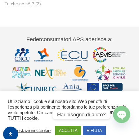
Tu che ne sAI?
(2)
Federconsumatori APS aderisce a:
Utilizziamo i cookie sul nostro sito Web per offrirti
l'esperienza più pertinente ricordando le tue preferenze e le
visite ripetute. Cliccando su "Accetta" acconsenti all'uso di
Hai bisogno di aiuto?
TUTTI i cookie.
Via Palestro 11 00185 Roma - tel 06
Open
Impostazioni Cookie
ACCETTA
RIFIUTA
42020755-9 federconsumatori@federconsumatori.it Ufficio stampa tel: 06
chaty
42020755 ufficiostampa@federconsumatori.it -
Cookies Policy