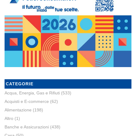
CATEGORIE
Acqua, Energia, Gas e Rifiuti
(533)
Acquisti e E-commerce
(62)
Alimentazione
(198)
Altro
(1)
Banche e Assicurazioni
(438)
Casa
(50)