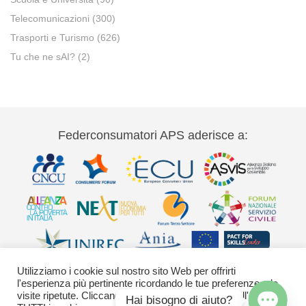
Telecomunicazioni
(300)
Trasporti e Turismo
(626)
Tu che ne sAI?
(2)
Federconsumatori APS aderisce a:
Utilizziamo i cookie sul nostro sito Web per offrirti
l'esperienza più pertinente ricordando le tue preferenze e le
visite ripetute. Cliccando su "Accetta" acconsenti all'uso di
Hai bisogno di aiuto?