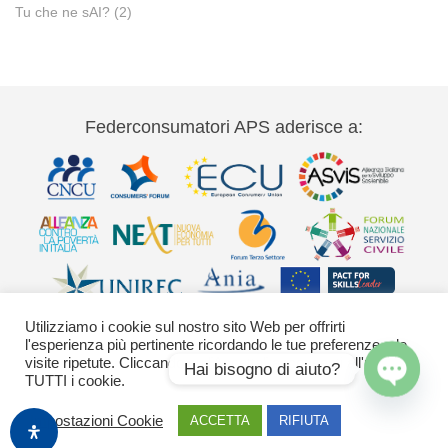
Tu che ne sAI?
(2)
Federconsumatori APS aderisce a:
Utilizziamo i cookie sul nostro sito Web per offrirti
l'esperienza più pertinente ricordando le tue preferenze e le
visite ripetute. Cliccando su "Accetta" acconsenti all'uso di
Hai bisogno di aiuto?
TUTTI i cookie.
Via Palestro 11 00185 Roma - tel 06
Open
Impostazioni Cookie
ACCETTA
RIFIUTA
42020755-9 federconsumatori@federconsumatori.it Ufficio stampa tel: 06
chaty
42020755 ufficiostampa@federconsumatori.it -
Cookies Policy