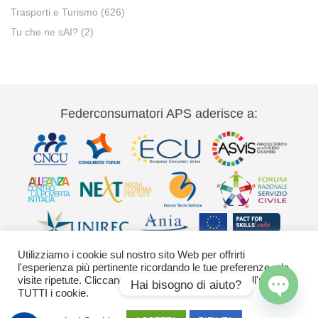
Trasporti e Turismo
(626)
Tu che ne sAI?
(2)
Federconsumatori APS aderisce a:
Utilizziamo i cookie sul nostro sito Web per offrirti
l'esperienza più pertinente ricordando le tue preferenze e le
visite ripetute. Cliccando su "Accetta" acconsenti all'uso di
Hai bisogno di aiuto?
TUTTI i cookie.
Via Palestro 11 00185 Roma - tel 06
Open