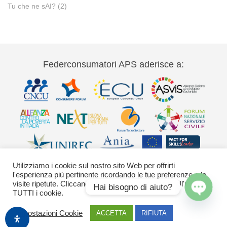
Tu che ne sAI?
(2)
Federconsumatori APS aderisce a:
Utilizziamo i cookie sul nostro sito Web per offrirti
l'esperienza più pertinente ricordando le tue preferenze e le
visite ripetute. Cliccando su "Accetta" acconsenti all'uso di
Hai bisogno di aiuto?
TUTTI i cookie.
Via Palestro 11 00185 Roma - tel 06
Open
Impostazioni Cookie
ACCETTA
RIFIUTA
42020755-9 federconsumatori@federconsumatori.it Ufficio stampa tel: 06
chaty
42020755 ufficiostampa@federconsumatori.it -
Cookies Policy