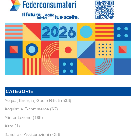
CATEGORIE
Acqua, Energia, Gas e Rifiuti
(533)
Acquisti e E-commerce
(62)
Alimentazione
(198)
Altro
(1)
Banche e Assicurazioni
(438)