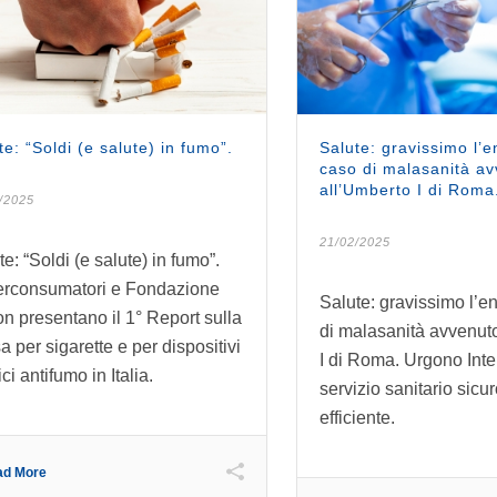
te: “Soldi (e salute) in fumo”.
Salute: gravissimo l’
caso di malasanità a
all’Umberto I di Roma
/2025
21/02/2025
e: “Soldi (e salute) in fumo”.
rconsumatori e Fondazione
Salute: gravissimo l’
on presentano il 1° Report sulla
di malasanità avvenut
a per sigarette e per dispositivi
I di Roma. Urgono Inte
ci antifumo in Italia.
servizio sanitario sicu
efficiente.
ad More