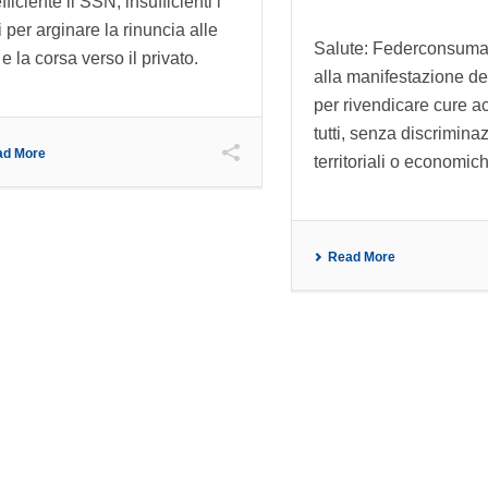
fficiente il SSN, insufficienti i
i per arginare la rinuncia alle
Salute: Federconsumat
e la corsa verso il privato.
alla manifestazione del
per rivendicare cure ac
tutti, senza discrimina
ad More
territoriali o economic
Read More