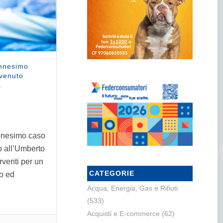
ennesimo
vvenuto
.
ennesimo caso
o all’Umberto
rventi per un
CATEGORIE
ro ed
Acqua, Energia, Gas e Rifiuti
(533)
Acquisti e E-commerce
(62)