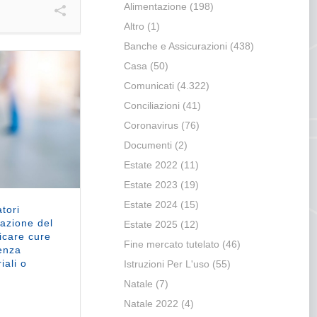
Alimentazione
(198)
Altro
(1)
Banche e Assicurazioni
(438)
Casa
(50)
Comunicati
(4.322)
Conciliazioni
(41)
Coronavirus
(76)
Documenti
(2)
Estate 2022
(11)
Estate 2023
(19)
Estate 2024
(15)
tori
tazione del
Estate 2025
(12)
icare cure
Fine mercato tutelato
(46)
senza
iali o
Istruzioni Per L'uso
(55)
Natale
(7)
Natale 2022
(4)