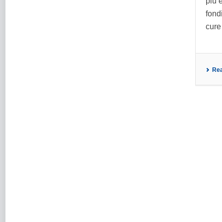
più e
fond
cure 
Re