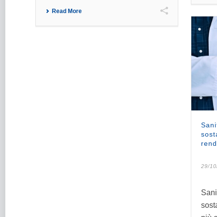
Read More
Sani
sost
rend
29/10
Sani
sost