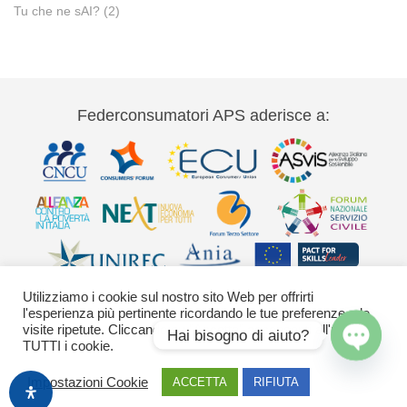
Tu che ne sAI?
(2)
Federconsumatori APS aderisce a:
Utilizziamo i cookie sul nostro sito Web per offrirti
l'esperienza più pertinente ricordando le tue preferenze e le
visite ripetute. Cliccando su "Accetta" acconsenti all'uso di
Hai bisogno di aiuto?
TUTTI i cookie.
Via Palestro 11 00185 Roma - tel 06
Open
Impostazioni Cookie
ACCETTA
RIFIUTA
42020755-9 federconsumatori@federconsumatori.it Ufficio stampa tel: 06
chaty
42020755 ufficiostampa@federconsumatori.it -
Cookies Policy