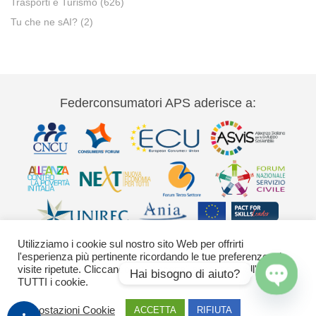
Trasporti e Turismo
(626)
Tu che ne sAI?
(2)
Federconsumatori APS aderisce a:
Utilizziamo i cookie sul nostro sito Web per offrirti
l'esperienza più pertinente ricordando le tue preferenze e le
visite ripetute. Cliccando su "Accetta" acconsenti all'uso di
Hai bisogno di aiuto?
TUTTI i cookie.
Via Palestro 11 00185 Roma - tel 06
Open
chaty
Impostazioni Cookie
ACCETTA
RIFIUTA
42020755-9 federconsumatori@federconsumatori.it Ufficio stampa tel: 06