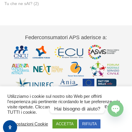
Tu che ne sAI?
(2)
Federconsumatori APS aderisce a:
Utilizziamo i cookie sul nostro sito Web per offrirti
l'esperienza più pertinente ricordando le tue preferenze e le
visite ripetute. Cliccando su "Accetta" acconsenti all'uso di
Hai bisogno di aiuto?
TUTTI i cookie.
Via Palestro 11 00185 Roma - tel 06
Open
Impostazioni Cookie
ACCETTA
RIFIUTA
42020755-9 federconsumatori@federconsumatori.it Ufficio stampa tel: 06
chaty
42020755 ufficiostampa@federconsumatori.it -
Cookies Policy