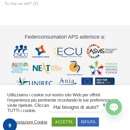
Tu che ne sAI?
(2)
Federconsumatori APS aderisce a:
Utilizziamo i cookie sul nostro sito Web per offrirti
l'esperienza più pertinente ricordando le tue preferenze e le
visite ripetute. Cliccando su "Accetta" acconsenti all'uso di
Hai bisogno di aiuto?
TUTTI i cookie.
Via Palestro 11 00185 Roma - tel 06
Open
Impostazioni Cookie
ACCETTA
RIFIUTA
42020755-9 federconsumatori@federconsumatori.it Ufficio stampa tel: 06
chaty
42020755 ufficiostampa@federconsumatori.it -
Cookies Policy