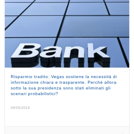
Risparmio tradito: Vegas sostiene la necessità di
informazione chiara e trasparente. Perché allora
sotto la sua presidenza sono stati eliminati gli
scenari probabilistici?
09/05/2016