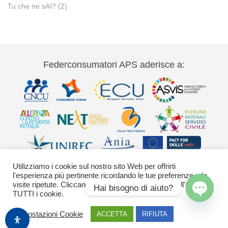
Tu che ne sAI?
(2)
Federconsumatori APS aderisce a:
Utilizziamo i cookie sul nostro sito Web per offrirti
l'esperienza più pertinente ricordando le tue preferenze e le
visite ripetute. Cliccando su "Accetta" acconsenti all'uso di
Hai bisogno di aiuto?
TUTTI i cookie.
Via Palestro 11 00185 Roma - tel 06
Open
Impostazioni Cookie
ACCETTA
RIFIUTA
42020755-9 federconsumatori@federconsumatori.it Ufficio stampa tel: 06
chaty
42020755 ufficiostampa@federconsumatori.it -
Cookies Policy