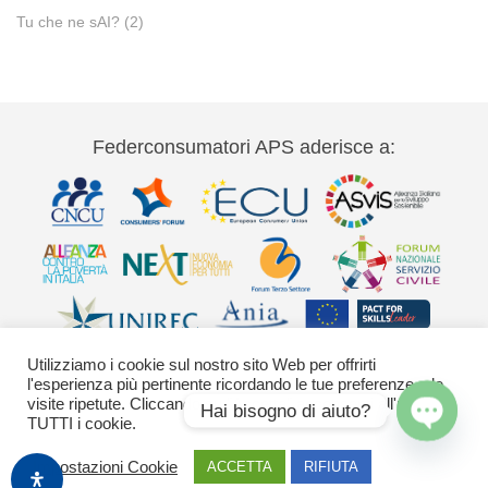
Tu che ne sAI?
(2)
Federconsumatori APS aderisce a:
Utilizziamo i cookie sul nostro sito Web per offrirti
l'esperienza più pertinente ricordando le tue preferenze e le
visite ripetute. Cliccando su "Accetta" acconsenti all'uso di
Hai bisogno di aiuto?
TUTTI i cookie.
Via Palestro 11 00185 Roma - tel 06
Open
Impostazioni Cookie
ACCETTA
RIFIUTA
42020755-9 federconsumatori@federconsumatori.it Ufficio stampa tel: 06
chaty
42020755 ufficiostampa@federconsumatori.it -
Cookies Policy