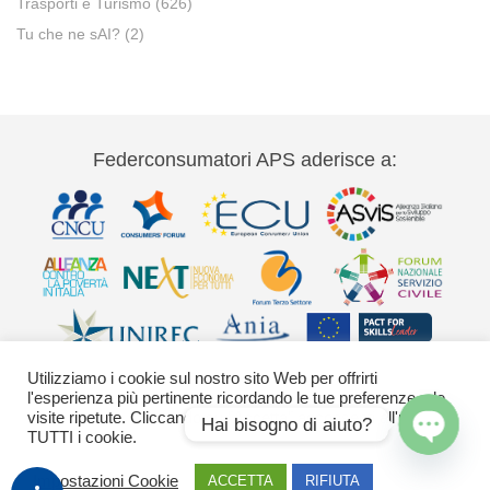
Trasporti e Turismo
(626)
Tu che ne sAI?
(2)
Federconsumatori APS aderisce a:
Utilizziamo i cookie sul nostro sito Web per offrirti
l'esperienza più pertinente ricordando le tue preferenze e le
visite ripetute. Cliccando su "Accetta" acconsenti all'uso di
Hai bisogno di aiuto?
TUTTI i cookie.
Via Palestro 11 00185 Roma - tel 06
Open
Impostazioni Cookie
ACCETTA
RIFIUTA
42020755-9 federconsumatori@federconsumatori.it Ufficio stampa tel: 06
chaty